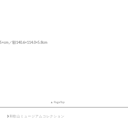
×cm／額140.6×114.0×5.8cm
PageTop
和歌山ミュージアムコレクション