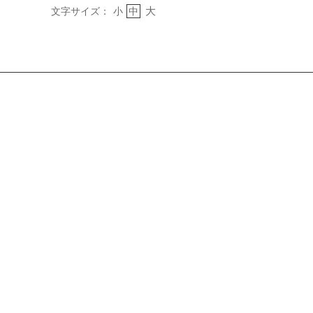
大
文字サイズ：
小
中