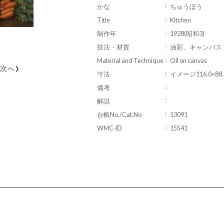
かな
ちゅうぼう
Title
Kitchen
制作年
1928(昭和3)
技法・材質
油彩、キャンバス
Material and Technique
Oil on canvas
›
次へ
寸法
イメージ116.0×88.5
備考
解説
台帳No./Cat.No
13091
WMC-ID
15541