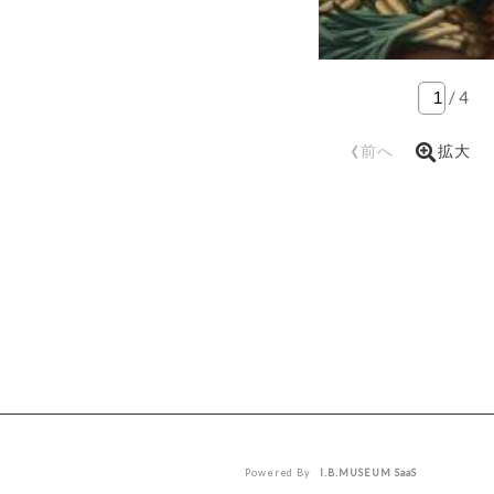
/
4
‹
前へ
拡大
Powered By
I.B.MUSEUM SaaS