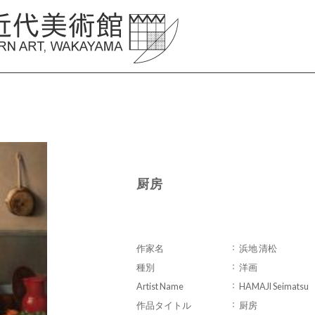
厨房
作家名
浜地 清松
種別
洋画
Artist Name
HAMAJI Seimatsu
作品タイトル
厨房