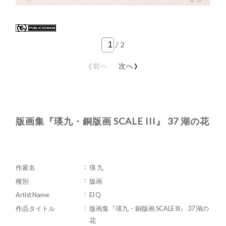
/
2
‹
›
前へ
次へ
版画集『瑛九・銅版画 SCALE III』 37 湖の花
作家名
瑛 九
種別
版画
Artist Name
EI Q
作品タイトル
版画集『瑛九・銅版画 SCALE III』 37 湖の
花