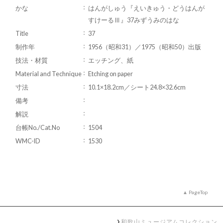
かな
はんがしゅう『えいきゅう・どうはんが
すけーるⅢ』37みずうみのはな
Title
37
制作年
1956（昭和31）／1975（昭和50）出版
技法・材質
エッチング、紙
Material and Technique
Etching on paper
寸法
10.1×18.2cm／シート24.8×32.6cm
備考
解説
台帳No./Cat.No
1504
WMC-ID
1530
PageTop
和歌山ミュージアムコレクション