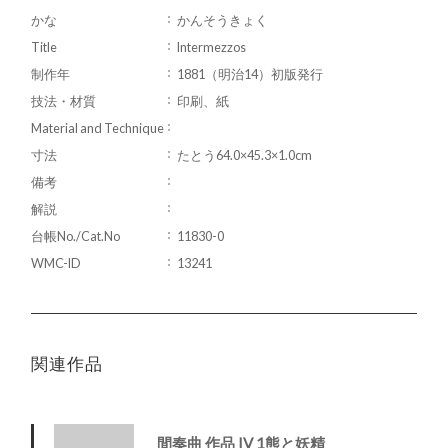
かな
かんそうきょく
Title
Intermezzos
制作年
1881（明治14）初版発行
技法・材質
印刷、紙
Material and Technique
寸法
たとう64.0×45.3×1.0cm
備考
解説
台帳No./Cat.No
11830-0
WMC-ID
13241
関連作品
間奏曲 作品 IV 1熊と妖精