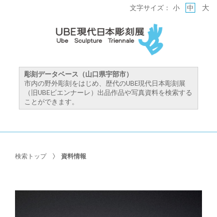
大
文字サイズ：
小
中
彫刻データベース（山口県宇部市）
市内の野外彫刻をはじめ、歴代のUBE現代日本彫刻展
（旧UBEビエンナーレ）出品作品や写真資料を検索する
ことができます。
検索トップ
資料情報