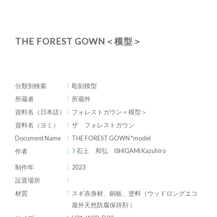
THE FOREST GOWN＜模型＞
分類別検索
彫刻模型
所蔵者
所蔵外
資料名（日本語）
フォレストガウン＜模型＞
資料名（ヨミ）
ザ フォレストガウン
Document Name
THE FOREST GOWN *model
石上 和弘 ISHIGAMI Kazuhiro
作者
制作年
2023
設置場所
材質
スギ赤身材、銅板、塗料（ウッドロングエコ
屋外天然防腐保持剤 ）