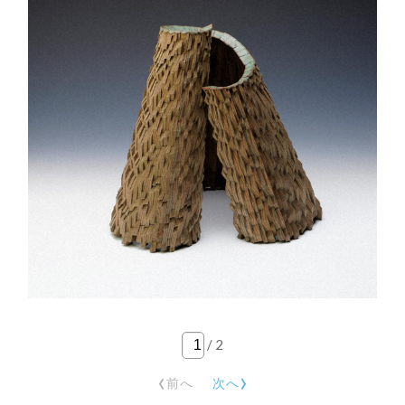
/
2
‹
›
前へ
次へ