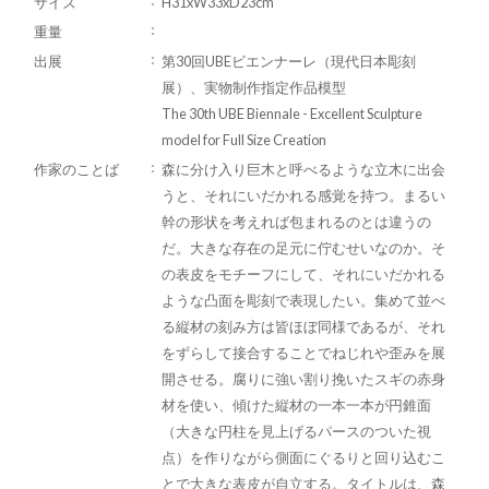
サイズ
H31xW33xD23cm
重量
出展
第30回UBEビエンナーレ（現代日本彫刻
展）、実物制作指定作品模型
The 30th UBE Biennale - Excellent Sculpture
model for Full Size Creation
作家のことば
森に分け入り巨木と呼べるような立木に出会
うと、それにいだかれる感覚を持つ。まるい
幹の形状を考えれば包まれるのとは違うの
だ。大きな存在の足元に佇むせいなのか。そ
の表皮をモチーフにして、それにいだかれる
ような凸面を彫刻で表現したい。集めて並べ
る縦材の刻み方は皆ほぼ同様であるが、それ
をずらして接合することでねじれや歪みを展
開させる。腐りに強い割り挽いたスギの赤身
材を使い、傾けた縦材の一本一本が円錐面
（大きな円柱を見上げるパースのついた視
点）を作りながら側面にぐるりと回り込むこ
とで大きな表皮が自立する。タイトルは、森