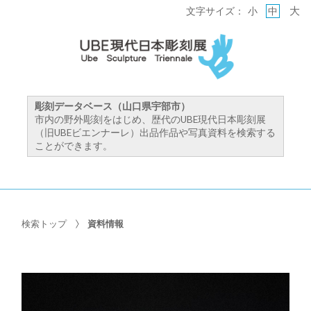
大
文字サイズ：
小
中
彫刻データベース（山口県宇部市）
市内の野外彫刻をはじめ、歴代のUBE現代日本彫刻展
（旧UBEビエンナーレ）出品作品や写真資料を検索する
ことができます。
検索トップ
資料情報