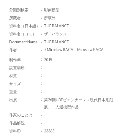
分類別検索
彫刻模型
所蔵者
所蔵外
資料名（日本語）
THE BALANCE
資料名（ヨミ）
ザ バランス
Document Name
THE BALANCE
Miroslaw BACA Miroslaw BACA
作者
制作年
2015
設置場所
材質
サイズ
重量
出展
第26回UBEビエンナーレ（現代日本彫刻
展） 入選模型作品
作家のことば
作品解説
資料ID
23363