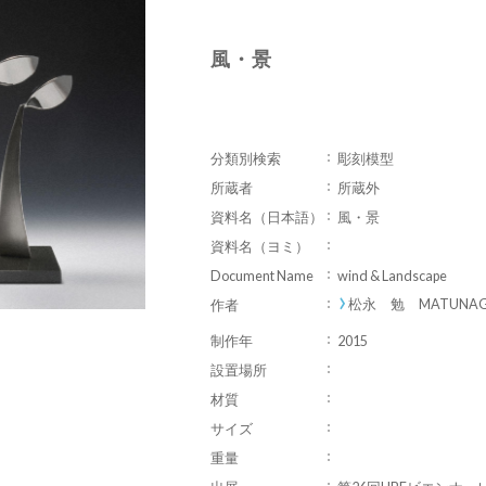
風・景
分類別検索
彫刻模型
所蔵者
所蔵外
資料名（日本語）
風・景
資料名（ヨミ）
Document Name
wind & Landscape
松永 勉 MATUNAGA
作者
制作年
2015
設置場所
材質
サイズ
重量