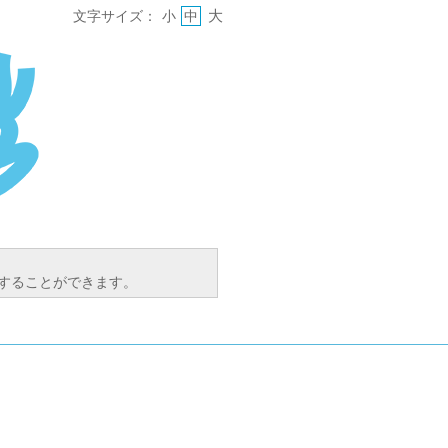
大
文字サイズ：
小
中
索することができます。