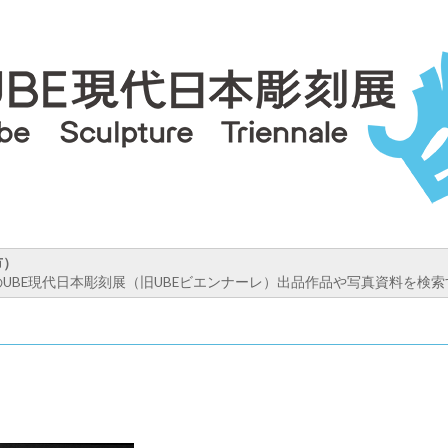
市）
UBE現代日本彫刻展（旧UBEビエンナーレ）出品作品や写真資料を検