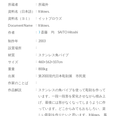
所蔵者
所蔵外
資料名（日本語）
It blows.
資料名（ヨミ）
イットブロウズ
Document Name
It blows.
斎藤 均 SAITO Hitoshi
作者
制作年
2003
設置場所
材質
ステンレス角パイプ
サイズ
460×162×107cm
重量
800kg
出展
第20回現代日本彫刻展 市民賞
作家のことば
作品解説
ステンレスの角パイプを使って彫刻を作って
います。一段一段形を変化させながら積み上
げ、最後には形がなくなってしまうように作
っています。どこからみてもおもしろい、楽
しい彫刻を作りたいと思います。It blows. 風