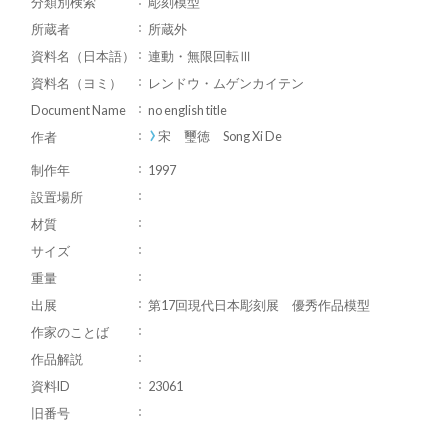
分類別検索
彫刻模型
所蔵者
所蔵外
資料名（日本語）
連動・無限回転Ⅲ
資料名（ヨミ）
レンドウ・ムゲンカイテン
Document Name
no english title
宋 璽徳 Song Xi De
作者
制作年
1997
設置場所
材質
サイズ
重量
出展
第17回現代日本彫刻展 優秀作品模型
作家のことば
作品解説
資料ID
23061
旧番号