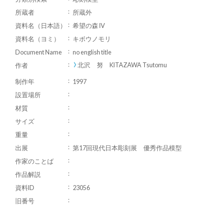
所蔵者
所蔵外
資料名（日本語）
希望の森 IV
資料名（ヨミ）
キボウノモリ
Document Name
no english title
北沢 努 KITAZAWA Tsutomu
作者
制作年
1997
設置場所
材質
サイズ
重量
出展
第17回現代日本彫刻展 優秀作品模型
作家のことば
作品解説
資料ID
23056
旧番号