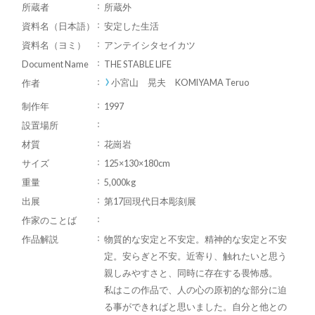
所蔵者
所蔵外
資料名（日本語）
安定した生活
資料名（ヨミ）
アンテイシタセイカツ
Document Name
THE STABLE LIFE
小宮山 晃夫 KOMIYAMA Teruo
作者
制作年
1997
設置場所
材質
花崗岩
サイズ
125×130×180cm
重量
5,000kg
出展
第17回現代日本彫刻展
作家のことば
作品解説
物質的な安定と不安定。精神的な安定と不安
定。安らぎと不安。近寄り、触れたいと思う
親しみやすさと、同時に存在する畏怖感。
私はこの作品で、人の心の原初的な部分に迫
る事ができればと思いました。自分と他との