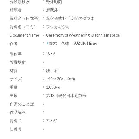
分類別検索
野外彫刻
所蔵者
所蔵外
資料名（日本語）
風化儀式12「空間のダフネ」
資料名（ヨミ）
フウカギシキ
Document Name
Ceremony of Weathering 'Daphnis in space'
鈴木 久雄 SUZUKI Hisao
作者
制作年
1989
設置場所
材質
鉄、石
サイズ
140×420×440cm
重量
2,000kg
出展
第13回現代日本彫刻展
作家のことば
作品解説
資料ID
22897
旧番号