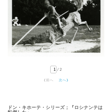
/
2
‹
›
前へ
次へ
ドン・キホーテ・シリーズ；『ロシナンテは
転倒した』