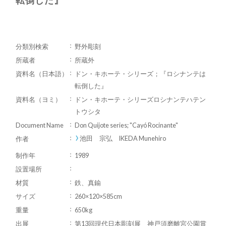
分類別検索
野外彫刻
所蔵者
所蔵外
資料名（日本語）
ドン・キホーテ・シリーズ；『ロシナンテは
転倒した』
資料名（ヨミ）
ドン・キホーテ・シリーズロシナンテハテン
トウシタ
Document Name
Don Quijote series; "Cayó Rocinante"
池田 宗弘 IKEDA Munehiro
作者
制作年
1989
設置場所
材質
鉄、真鍮
サイズ
260×120×585cm
重量
650kg
出展
第13回現代日本彫刻展 神戸須磨離宮公園賞