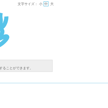
大
文字サイズ：
小
中
索することができます。