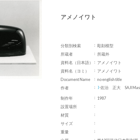
アメノイワト
分類別検索
彫刻模型
所蔵者
所蔵外
資料名（日本語）
アメノイワト
資料名（ヨミ）
アメノイワト
Document Name
no english title
佐治 正大 SAJI Masa
作者
制作年
1987
設置場所
材質
サイズ
重量