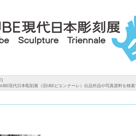
市）
UBE現代日本彫刻展（旧UBEビエンナーレ）出品作品や写真資料を検