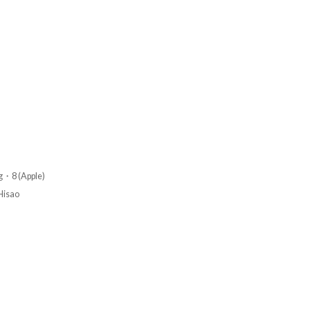
g・8 (Apple)
isao