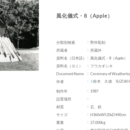
風化儀式・8（Apple）
分類別検索
野外彫刻
所蔵者
所蔵外
資料名（日本語）
風化儀式・8（Apple）
資料名（ヨミ）
フウカギシキ
Document Name
Ceremony of Weatherin
鈴木 久雄 SUZUKI H
作者
制作年
1987
設置場所
材質
石、鉄
サイズ
H360xW520xD440cm
重量
27,000kg