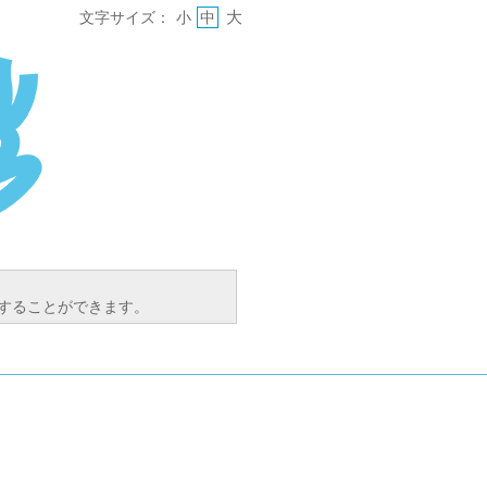
大
文字サイズ：
小
中
索することができます。