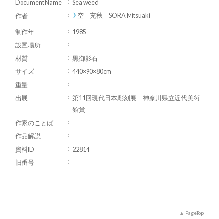
Document Name
Sea weed
空 充秋 SORA Mitsuaki
作者
制作年
1985
設置場所
材質
黒御影石
サイズ
440×90×80cm
重量
出展
第11回現代日本彫刻展 神奈川県立近代美術
館賞
作家のことば
作品解説
資料ID
22814
旧番号
PageTop