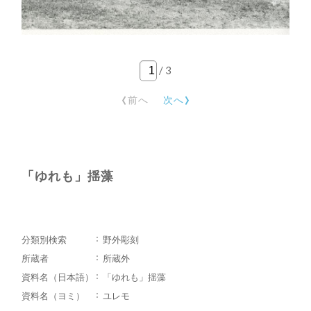
/
3
‹
›
前へ
次へ
「ゆれも」揺藻
分類別検索
野外彫刻
所蔵者
所蔵外
資料名（日本語）
「ゆれも」揺藻
資料名（ヨミ）
ユレモ