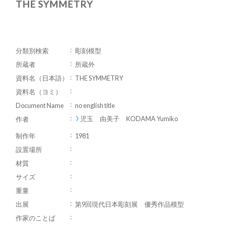
THE SYMMETRY
分類別検索
彫刻模型
所蔵者
所蔵外
資料名（日本語）
THE SYMMETRY
資料名（ヨミ）
Document Name
no english title
児玉 由美子 KODAMA Yumiko
作者
制作年
1981
設置場所
材質
サイズ
重量
出展
第9回現代日本彫刻展 優秀作品模型
作家のことば