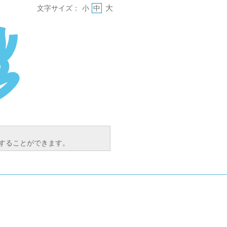
大
文字サイズ：
小
中
索することができます。