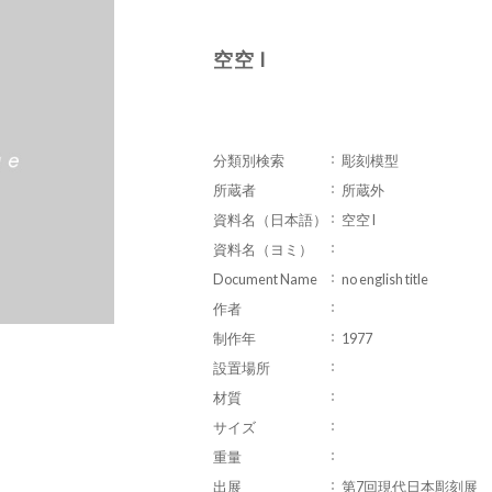
空空 I
分類別検索
彫刻模型
所蔵者
所蔵外
資料名（日本語）
空空 I
資料名（ヨミ）
Document Name
no english title
作者
制作年
1977
設置場所
材質
サイズ
重量
出展
第7回現代日本彫刻展