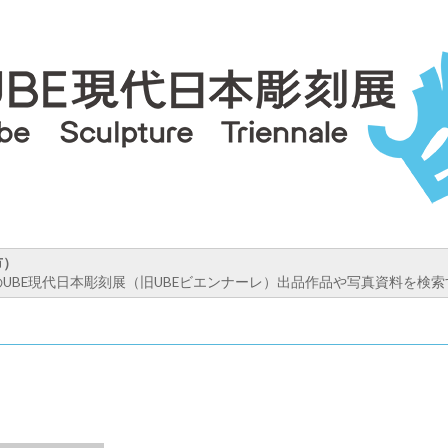
市）
UBE現代日本彫刻展（旧UBEビエンナーレ）出品作品や写真資料を検