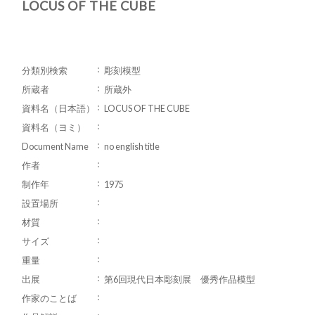
LOCUS OF THE CUBE
分類別検索
彫刻模型
所蔵者
所蔵外
資料名（日本語）
LOCUS OF THE CUBE
資料名（ヨミ）
Document Name
no english title
作者
制作年
1975
設置場所
材質
サイズ
重量
出展
第6回現代日本彫刻展 優秀作品模型
作家のことば