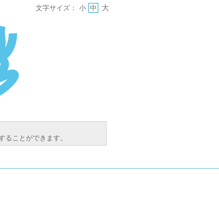
大
文字サイズ：
小
中
索することができます。