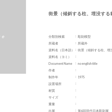
街景（傾斜する柱、埋没する
分類別検索
彫刻模型
所蔵者
所蔵外
資料名（日本語）
街景（傾斜する柱、埋
資料名（ヨミ）
Document Name
no english title
作者
制作年
1975
設置場所
材質
サイズ
重量
出展
第6回現代日本彫刻展