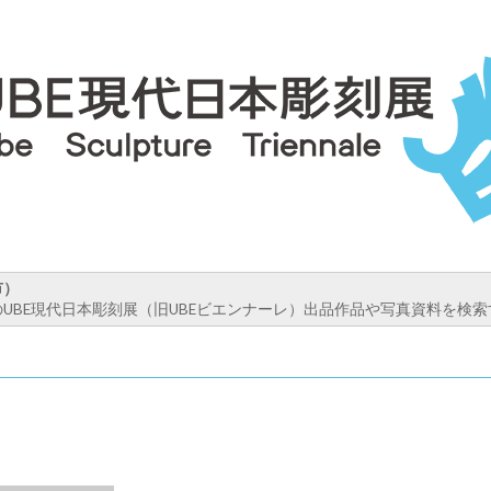
市）
UBE現代日本彫刻展（旧UBEビエンナーレ）出品作品や写真資料を検