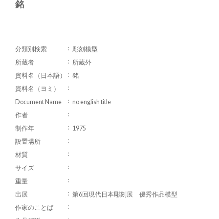
銘
分類別検索
彫刻模型
所蔵者
所蔵外
資料名（日本語）
銘
資料名（ヨミ）
Document Name
no english title
作者
制作年
1975
設置場所
材質
サイズ
重量
出展
第6回現代日本彫刻展 優秀作品模型
作家のことば