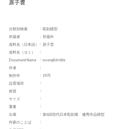
原子雲
分類別検索
彫刻模型
所蔵者
所蔵外
資料名（日本語）
原子雲
資料名（ヨミ）
Document Name
no english title
作者
制作年
1975
設置場所
材質
サイズ
重量
出展
第6回現代日本彫刻展 優秀作品模型
作家のことば