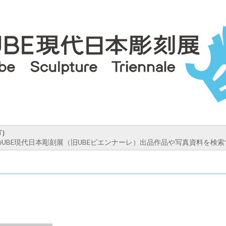
市）
UBE現代日本彫刻展（旧UBEビエンナーレ）出品作品や写真資料を検