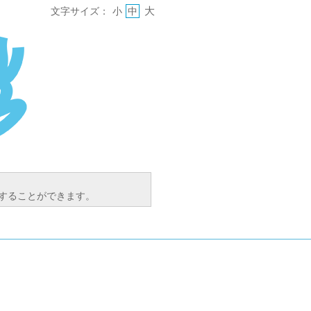
大
文字サイズ：
小
中
索することができます。