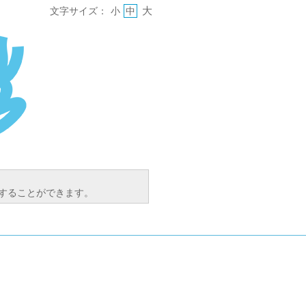
大
文字サイズ：
小
中
索することができます。