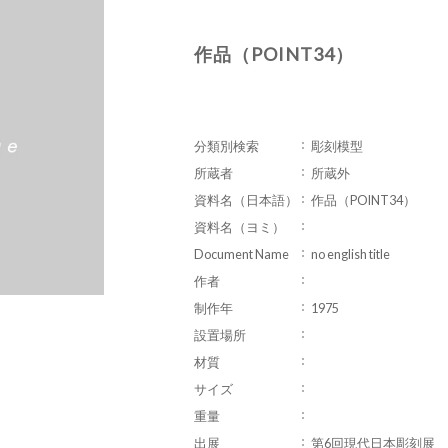
作品（POINT34）
分類別検索
彫刻模型
所蔵者
所蔵外
資料名（日本語）
作品（POINT34）
資料名（ヨミ）
Document Name
no english title
作者
制作年
1975
設置場所
材質
サイズ
重量
出展
第6回現代日本彫刻展