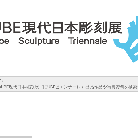
市）
UBE現代日本彫刻展（旧UBEビエンナーレ）出品作品や写真資料を検