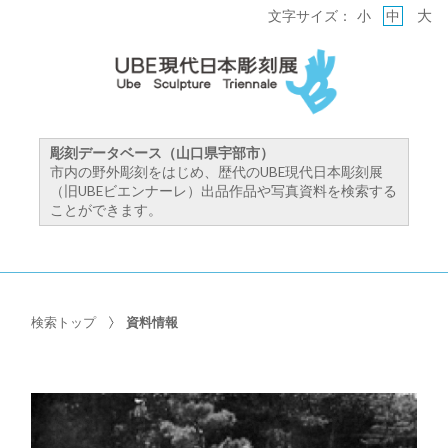
大
文字サイズ：
小
中
彫刻データベース（山口県宇部市）
市内の野外彫刻をはじめ、歴代のUBE現代日本彫刻展
（旧UBEビエンナーレ）出品作品や写真資料を検索する
ことができます。
検索トップ
資料情報