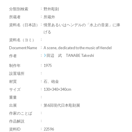
分類別検索
野外彫刻
所蔵者
所蔵外
資料名（日本語）
情景あるいはヘンデルの「水上の音楽」に捧
げる
資料名（ヨミ）
Document Name
A scene, dedicated to the music of Hendel
田辺 武 TANABE Takeshi
作者
制作年
1975
設置場所
材質
石、砲金
サイズ
130×340×340cm
重量
出展
第6回現代日本彫刻展
作家のことば
作品解説
資料ID
22596