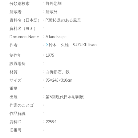
分類別検索
野外彫刻
所蔵者
所蔵外
資料名（日本語）
P3816 足のある風景
資料名（ヨミ）
Document Name
A landscape
鈴木 久雄 SUZUKI Hisao
作者
制作年
1975
設置場所
材質
白御影石、鉄
サイズ
95×245×310cm
重量
出展
第6回現代日本彫刻展
作家のことば
作品解説
資料ID
22594
旧番号