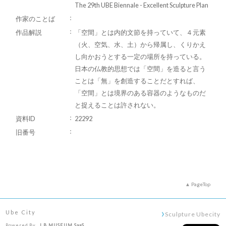
The 29th UBE Biennale - Excellent Sculpture Plan
作家のことば
作品解説
「空間」とは内的文節を持っていて、４元素
（火、空気、水、土）から帰属し、くりかえ
し向かおうとする一定の場所を持っている。
日本の仏教的思想では「空間」を造ると言う
ことは「無」を創造することだとすれば、
「空間」とは境界のある容器のようなものだ
と捉えることは許されない。
資料ID
22292
旧番号
PageTop
Ube City
Sculpture Ubecity
Powered By
I.B.MUSEUM SaaS