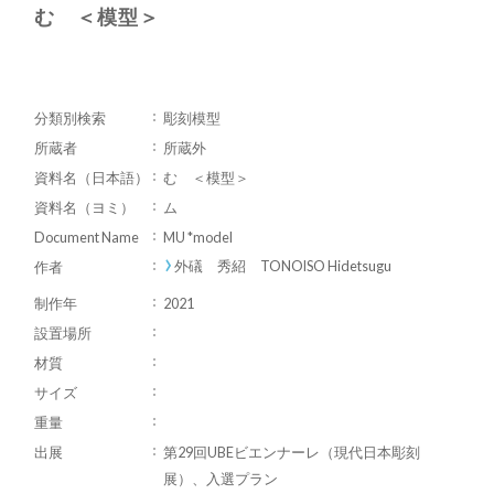
む ＜模型＞
分類別検索
彫刻模型
所蔵者
所蔵外
資料名（日本語）
む ＜模型＞
資料名（ヨミ）
ム
Document Name
MU *model
外礒 秀紹 TONOISO Hidetsugu
作者
制作年
2021
設置場所
材質
サイズ
重量
出展
第29回UBEビエンナーレ（現代日本彫刻
展）、入選プラン