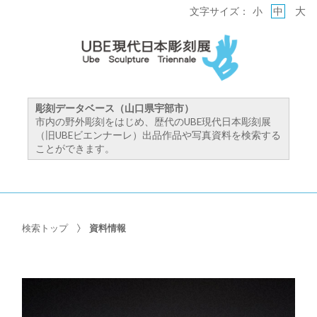
大
文字サイズ：
小
中
彫刻データベース（山口県宇部市）
市内の野外彫刻をはじめ、歴代のUBE現代日本彫刻展
（旧UBEビエンナーレ）出品作品や写真資料を検索する
ことができます。
検索トップ
資料情報