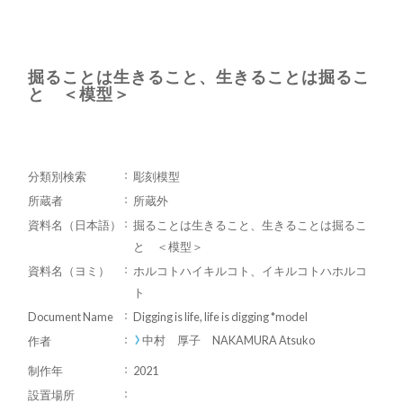
掘ることは生きること、生きることは掘るこ
と ＜模型＞
分類別検索
彫刻模型
所蔵者
所蔵外
資料名（日本語）
掘ることは生きること、生きることは掘るこ
と ＜模型＞
資料名（ヨミ）
ホルコトハイキルコト、イキルコトハホルコ
ト
Document Name
Digging is life, life is digging *model
中村 厚子 NAKAMURA Atsuko
作者
制作年
2021
設置場所