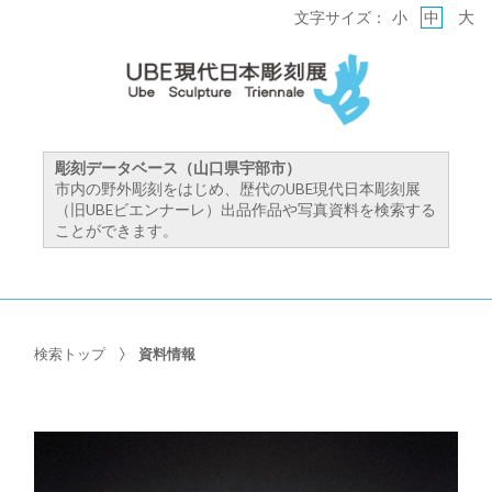
大
文字サイズ：
小
中
彫刻データベース（山口県宇部市）
市内の野外彫刻をはじめ、歴代のUBE現代日本彫刻展
（旧UBEビエンナーレ）出品作品や写真資料を検索する
ことができます。
検索トップ
資料情報