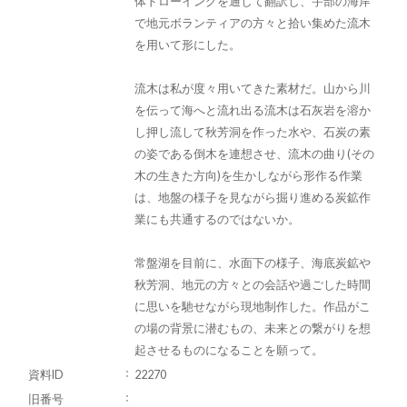
体ドローイングを通して翻訳し、宇部の海岸
で地元ボランティアの方々と拾い集めた流木
を用いて形にした。
流木は私が度々用いてきた素材だ。山から川
を伝って海へと流れ出る流木は石灰岩を溶か
し押し流して秋芳洞を作った水や、石炭の素
の姿である倒木を連想させ、流木の曲り(その
木の生きた方向)を生かしながら形作る作業
は、地盤の様子を見ながら掘り進める炭鉱作
業にも共通するのではないか。
常盤湖を目前に、水面下の様子、海底炭鉱や
秋芳洞、地元の方々との会話や過ごした時間
に思いを馳せながら現地制作した。作品がこ
の場の背景に潜むもの、未来との繋がりを想
起させるものになることを願って。
資料ID
22270
旧番号