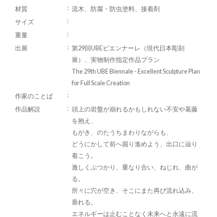
材質
流木、防腐・防虫塗料、接着剤
サイズ
重量
出展
第29回UBEビエンナーレ（現代日本彫刻
展）、実物制作指定作品プラン
The 29th UBE Biennale - Excellent Sculpture Plan
for Full Scale Creation
作家のことば
作品解説
頭上の岩盤が崩れるかもしれない不安や葛藤
を抱え、
もがき、のたうちまわりながらも、
どうにかして前へ掘り進めよう、出口に辿り
着こう。
激しくぶつかり、重なり合い、ねじれ、曲が
る。
所々に穴が空き、そこにまた再び流れ込み、
垂れる。
エネルギーは止むことなく未来へと永遠に流