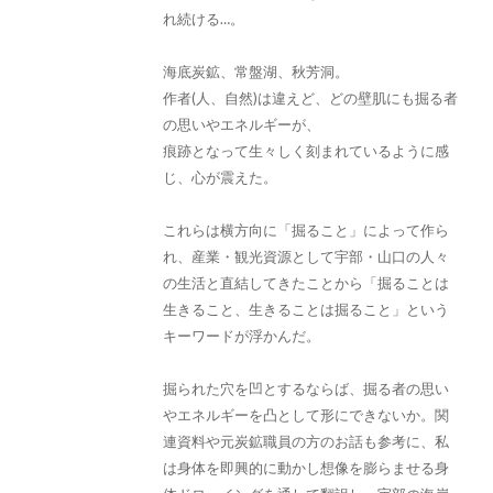
れ続ける…。
海底炭鉱、常盤湖、秋芳洞。
作者(人、自然)は違えど、どの壁肌にも掘る者
の思いやエネルギーが、
痕跡となって生々しく刻まれているように感
じ、心が震えた。
これらは横方向に「掘ること」によって作ら
れ、産業・観光資源として宇部・山口の人々
の生活と直結してきたことから「掘ることは
生きること、生きることは掘ること」という
キーワードが浮かんだ。
掘られた穴を凹とするならば、掘る者の思い
やエネルギーを凸として形にできないか。関
連資料や元炭鉱職員の方のお話も参考に、私
は身体を即興的に動かし想像を膨らませる身