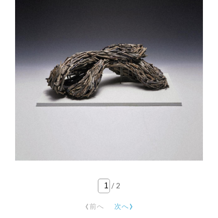
/
2
‹
›
前へ
次へ