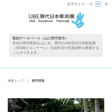
大
文字サイズ：
小
中
彫刻データベース（山口県宇部市）
市内の野外彫刻をはじめ、歴代のUBE現代日本彫刻展
（旧UBEビエンナーレ）出品作品や写真資料を検索する
ことができます。
検索トップ
資料情報