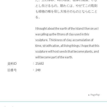
とし生けるもの。願わくは、やがてこの彫刻
も植物の種を宿し大地そのものとならむこと
を。
I thought about the earth of the island I live on as I
was piling up the 8 tons of clay used in this
sculpture. Thickness of clay, accumulation of
time, stratification, all living things. I hope that this
sculpture will host seeds that become plants, and
will become part of the earth.
資料ID
21682
旧番号
248
PageTop