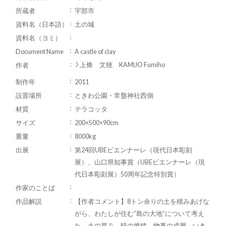
所蔵者
宇部市
資料名（日本語）
土の城
資料名（ヨミ）
Document Name
A castle of clay
上條 文穂 KAMIJO Fumiho
作者
制作年
2011
設置場所
ときわ公園・常盤神社西側
材質
テラコッタ
サイズ
200×500×90cm
重量
8000kg
出展
第24回UBEビエンナーレ（現代日本彫刻
展）、山口県知事賞（UBEビエンナーレ（現
代日本彫刻展）50周年記念特別賞）
作家のことば
作品解説
【作者コメント】8トン余りの土を積みあげな
がら、わたしが住む“島の大地”について考え
た。土の厚み、時の堆積、物事の成層、いき