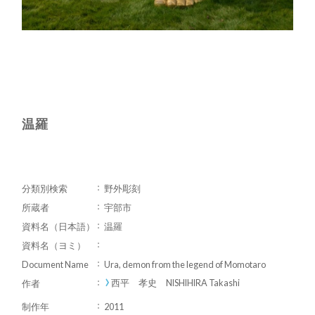
温羅
分類別検索
野外彫刻
所蔵者
宇部市
資料名（日本語）
温羅
資料名（ヨミ）
Document Name
Ura, demon from the legend of Momotaro
西平 孝史 NISHIHIRA Takashi
作者
制作年
2011