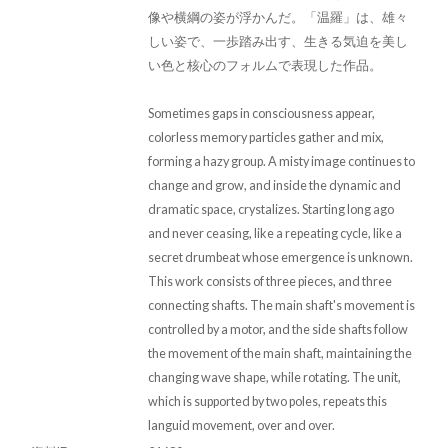
像や横綱の姿が浮かんだ。「温羅」は、雄々
しい姿で、一歩踏み出す、生きる気迫を美し
い色と核心のフォルムで表現した作品。
Sometimes gaps in consciousness appear,
colorless memory particles gather and mix,
forming a hazy group. A misty image continues to
change and grow, and inside the dynamic and
dramatic space, crystalizes. Starting long ago
and never ceasing, like a repeating cycle, like a
secret drumbeat whose emergence is unknown.
This work consists of three pieces, and three
connecting shafts. The main shaft's movement is
controlled by a motor, and the side shafts follow
the movement of the main shaft, maintaining the
changing wave shape, while rotating. The unit,
which is supported by two poles, repeats this
languid movement, over and over.