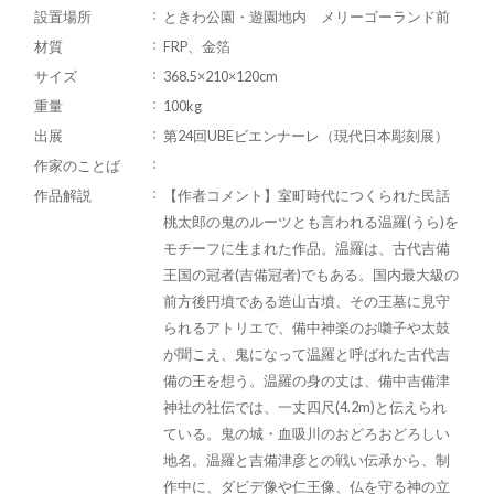
設置場所
ときわ公園・遊園地内 メリーゴーランド前
材質
FRP、金箔
サイズ
368.5×210×120cm
重量
100kg
出展
第24回UBEビエンナーレ（現代日本彫刻展）
作家のことば
作品解説
【作者コメント】室町時代につくられた民話
桃太郎の鬼のルーツとも言われる温羅(うら)を
モチーフに生まれた作品。温羅は、古代吉備
王国の冠者(吉備冠者)でもある。国内最大級の
前方後円墳である造山古墳、その王墓に見守
られるアトリエで、備中神楽のお囃子や太鼓
が聞こえ、鬼になって温羅と呼ばれた古代吉
備の王を想う。温羅の身の丈は、備中吉備津
神社の社伝では、一丈四尺(4.2m)と伝えられ
ている。鬼の城・血吸川のおどろおどろしい
地名。温羅と吉備津彦との戦い伝承から、制
作中に、ダビデ像や仁王像、仏を守る神の立