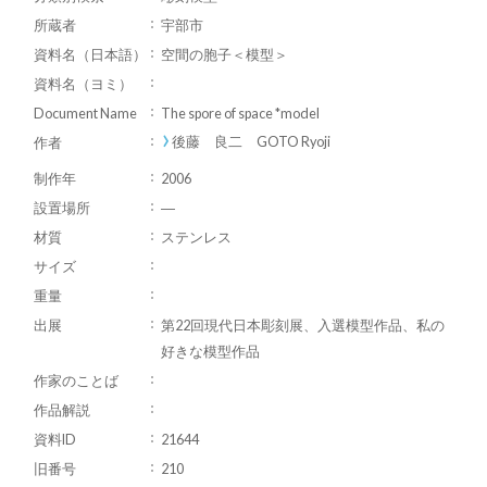
所蔵者
宇部市
資料名（日本語）
空間の胞子＜模型＞
資料名（ヨミ）
Document Name
The spore of space *model
後藤 良二 GOTO Ryoji
作者
制作年
2006
設置場所
―
材質
ステンレス
サイズ
重量
出展
第22回現代日本彫刻展、入選模型作品、私の
好きな模型作品
作家のことば
作品解説
資料ID
21644
旧番号
210