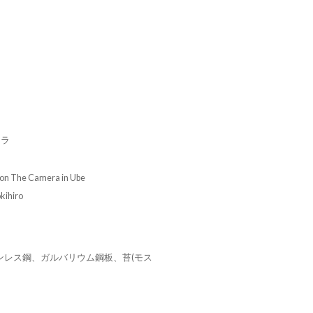
メラ
on The Camera in Ube
hiro
ンレス鋼、ガルバリウム鋼板、苔(モス