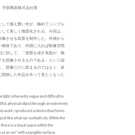
 宇部興産株式会社賞
として捕え難い光が、極めてシンプル
として美しく物質化される。今回は、
結像させる装置を制作した。外側から
い物体であり、内側に入れば映像空間
刻に対して、「形態を成す表面が、物
でを想像させるものである」という認
し、想像だけに留まるのではなく、表
に関係した作品を作って見たくなった
ight, inherently vague and difficult to
tiful, physical object through an extremely
is work, I produced a device that forms
just like what our eyeballs do. While the
there is a visual space within the
s as an art “with a tangible surface,