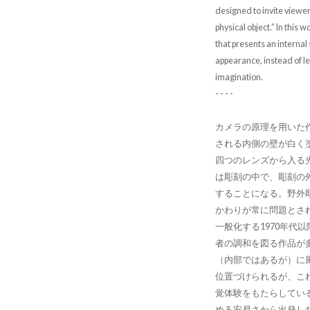
designed to invite viewer
physical object.” In this 
that presents an internal 
appearance, instead of le
imagination.
- - - -
カメラの原理を用いた
される内側の壁が白く
四つのレンズから入る
は彫刻の中で、彫刻の
することになる。野外
かわりが常に問題とさ
一般化する1970年代
者の調和を図る作品が
（内部ではあるが）に
位置づけられるが、こ
覚体験をもたらしてい
める安易さから出発し