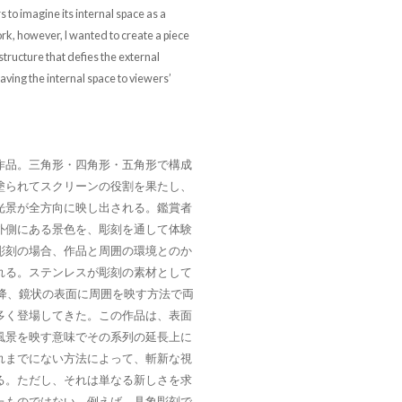
s to imagine its internal space as a
work, however, I wanted to create a piece
structure that defies the external
aving the internal space to viewers’
作品。三角形・四角形・五角形で構成
塗られてスクリーンの役割を果たし、
光景が全方向に映し出される。鑑賞者
外側にある景色を、彫刻を通して体験
彫刻の場合、作品と周囲の環境とのか
れる。ステンレスが彫刻の素材として
以降、鏡状の表面に周囲を映す方法で両
多く登場してきた。この作品は、表面
風景を映す意味でその系列の延長上に
れまでにない方法によって、斬新な視
る。ただし、それは単なる新しさを求
たものではない。例えば、具象彫刻で