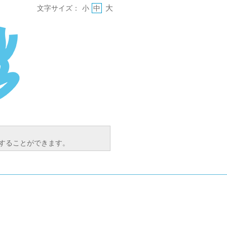
大
文字サイズ：
小
中
索することができます。