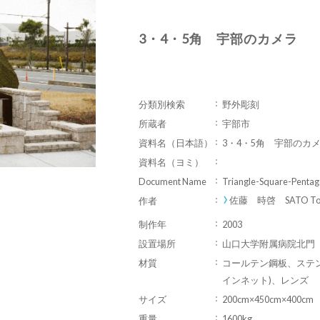
3・4・5角 宇部のカメラ
分類別検索
野外彫刻
所蔵者
宇部市
資料名（日本語）
3・4・5角 宇部のカ
資料名（ヨミ）
Document Name
Triangle-Square-Pentag
佐藤 時啓 SATO Toki
作者
制作年
2003
設置場所
山口大学附属病院北門
材質
コールテン鋼板、ステ
インネット)、レンズ
サイズ
200cm×450cm×400cm
重量
1600kg