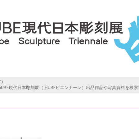
市）
UBE現代日本彫刻展（旧UBEビエンナーレ）出品作品や写真資料を検