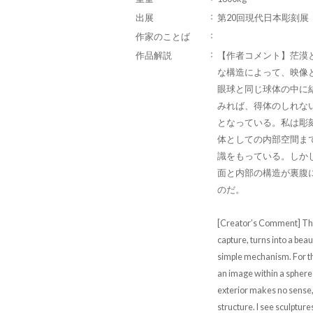
出展
第20回現代日本彫刻展
作家のことば
作品解説
【作者コメント】茫漠
な構造によって、映像
眼球と同じ球体の中に
みれば、得体のしれな
となっている。私は彫
体としての内部空間ま
識をもっている。しか
面と内部の構造が裏腹
のだ。
[Creator’s Comment] The l
capture, turns into a beau
simple mechanism. For th
an image within a sphere 
exterior makes no sense, 
structure. I see sculpture