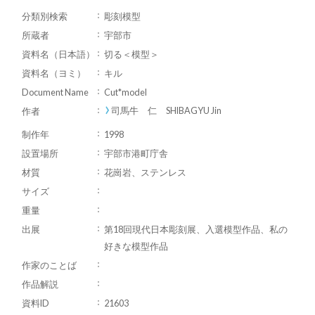
分類別検索
彫刻模型
所蔵者
宇部市
資料名（日本語）
切る＜模型＞
資料名（ヨミ）
キル
Document Name
Cut*model
司馬牛 仁 SHIBAGYU Jin
作者
制作年
1998
設置場所
宇部市港町庁舎
材質
花崗岩、ステンレス
サイズ
重量
出展
第18回現代日本彫刻展、入選模型作品、私の
好きな模型作品
作家のことば
作品解説
資料ID
21603