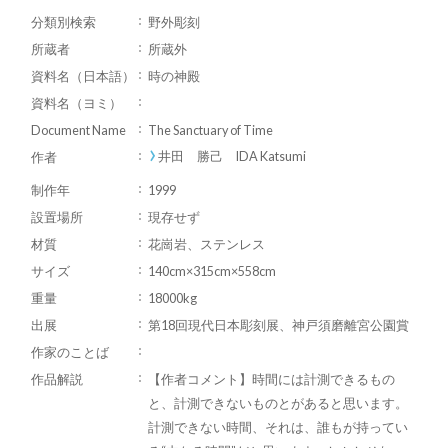
分類別検索
野外彫刻
所蔵者
所蔵外
資料名（日本語）
時の神殿
資料名（ヨミ）
Document Name
The Sanctuary of Time
井田 勝己 IDA Katsumi
作者
制作年
1999
設置場所
現存せず
材質
花崗岩、ステンレス
サイズ
140cm×315cm×558cm
重量
18000kg
出展
第18回現代日本彫刻展、神戸須磨離宮公園賞
作家のことば
作品解説
【作者コメント】時間には計測できるもの
と、計測できないものとがあると思います。
計測できない時間、それは、誰もが持ってい