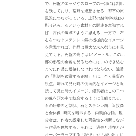
で、円盤のエッジやスロープの一部には割肌
を残しており、荒野を連想させる、都市の原
風景につながっている。上部の幾何学模様の
彫り込み。石という素材との関連を意識すれ
ば、古代の遺跡のように思える。一方で、左
右をつなぐステンレス鋼の機械的なイメージ
を意識すれば、作品は巨大な未来都市にも見
えてくる。円盤の高さは1.4メートル。この上
部の形態の全容を見るためには、のぞき込む
までに作品に近接しなければならない。通常
の「彫刻を鑑賞する距離」とは、全く異質の
視点。離れて見た時の側面的なイメージと近
接して見た時のイメージ、鑑賞者はこの二つ
の像を頭の中で統合するように仕組まれる。
石の研磨面と割肌、石とステンレ鋼、近接像
と全体像…時間を暗示する、両義的な軸。鑑
賞者は、作者の設定した両義性を横断しなが
ら作品を体験する。それは、過去と現在とが
オーバーラップする「記憶」や「思い出」に