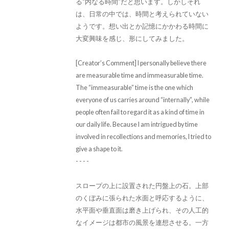
る“内なる時間”だと思います。しかしそれ
は、日常の中では、時間と考えられていない
ようです。想い出とか記憶にかかわる時間に
大変興味を感じ、形にしてみました。
[Creator’s Comment] I personally believe there
are measurable time and immeasurable time.
The “immeasurable” time is the one which
everyone of us carries around “internally”, while
people often fail to regard it as a kind of time in
our daily life. Because I am intrigued by time
involved in recollections and memories, I tried to
give a shape to it.
- - - -
スロープの上に設置された円盤上の石。上部
のくぼみに張られた水面と呼応するように、
水平面や垂直面は磨き上げられ、その人工的
なイメージは都市の風景を連想させる。一方