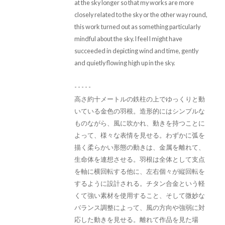
at the sky longer so that my works are more
closely related to the sky or the other way round,
this work turned out as something particularly
mindful about the sky. I feel I might have
succeeded in depicting wind and time, gently
and quietly flowing high up in the sky.
- - - - -
高さ約十メートルの鉄柱の上でゆっくりと動
いている金色の羽根。造形的にはシンプルな
ものながら、風に吹かれ、動きを持つことに
よって、様々な表情を見せる。わずかに弧を
描く柔らかい形態の動きは、金属を離れて、
生命体を連想させる。羽根は全体として支点
を軸に横回転する他に、左右個々が縦回転を
するように設計される。チタン合金という軽
くて強い素材を使用すること、そして微妙な
バランス調整によって、風の方向や強弱に対
応した動きを見せる。離れて作品を見た場