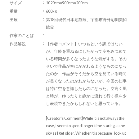
サイズ
1020cm×900cm×200cm
重量
600kg
出展
第18回現代日本彫刻展、宇部市野外彫刻美術
館賞
作家のことば
作品解説
【作者コメント】いつもという訳ではない
が、年齢を重ねるにしたがって空をみつめて
いる時間が多くなったような気がする。その
せいで作品が空にかかわるようなものになっ
たのか、作品がそうだから空を見ている時間
が長くなったのかわからないが、今回の仕事
は特に空を意識したものになった。空高く風
と時が、ゆったりと静かに流れて行く様を少
し表現できたかもしれないと思っている。
[Creator’s Comment]While it is not always the
case, I seem to spend longer time staring at the
sky as I get older. Whether it is because I look up