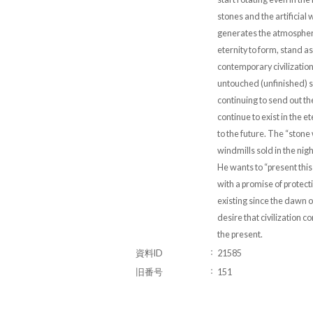
stones and the artificial
generates the atmosphere
eternity to form, stand a
contemporary civilization
untouched (unfinished) s
continuing to send out t
continue to exist in the e
to the future. The “stone
windmills sold in the nig
He wants to “present this 
with a promise of protecti
existing since the dawn o
desire that civilization con
the present.
資料ID
21585
旧番号
151