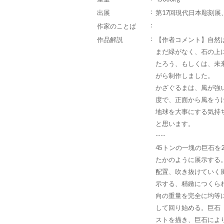
出展
第17回現代日本彫刻展
作家のことば
作品解説
【作者コメント】自然
まだ緑がなく、石の上
たろう、もしくは、未
がら制作しました。
かざぐるまは、風が強
度で、正面から風をう
地球を大事にする気持
と思います。
----
45トンの一塊の巨石を
たかのように展示する
配置、吹き抜けていく
示する、精緻につくら
向の重量を完全に均等
して回り始める。巨石
ストを描き、巨石によ