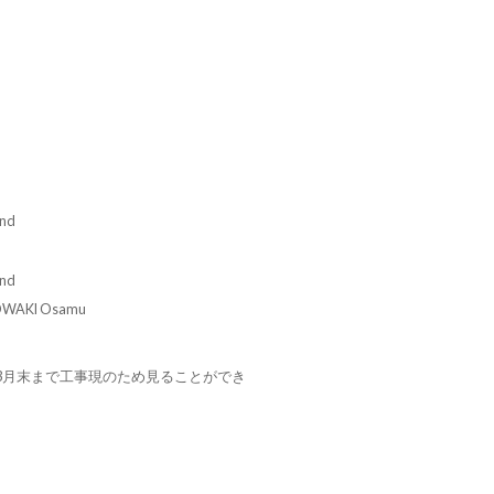
ind
ind
KI Osamu
年3月末まで工事現のため見ることができ