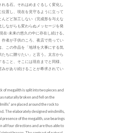
される石。それはめまぐるしく変化し
に位置し、現在を見守るように立って
とんどど加工しない（完成形を与えな
化しながらも変わらぬメッセージを発
現在-未来の悠久の中に存在し続ける。
、作者が子供のころ、夜店で売ってい
は、この作品を「地球を大事にする気
供たちに贈りたい」と言う。太古から
すること、そこには現在までと同様、
営みがあり続けることが希求されてい
ck of megalith is split into two pieces and
as naturally broken and fell on the
mills” are placed around the rock to
ind. The elaborately designed windmills,
l presence of the megalith, use bearings
n all four directions and are thus able to
 faintest breeze. The contrast of natural