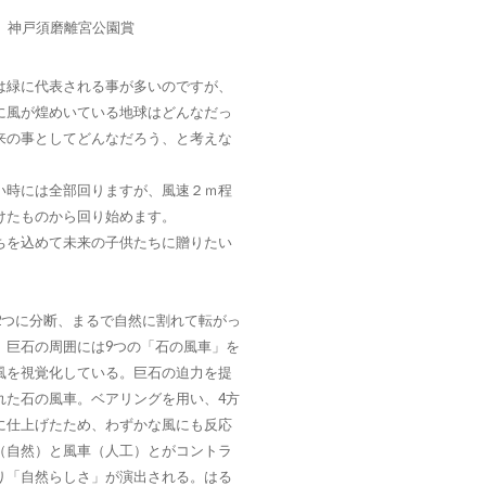
、神戸須磨離宮公園賞
は緑に代表される事が多いのですが、
に風が煌めいている地球はどんなだっ
来の事としてどんなだろう、と考えな
い時には全部回りますが、風速２ｍ程
けたものから回り始めます。
ちを込めて未来の子供たちに贈りたい
2つに分断、まるで自然に割れて転がっ
。巨石の周囲には9つの「石の風車」を
風を視覚化している。巨石の迫力を提
れた石の風車。ベアリングを用い、4方
に仕上げたため、わずかな風にも反応
（自然）と風車（人工）とがコントラ
り「自然らしさ」が演出される。はる