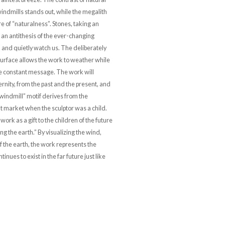
 windmills stands out, while the megalith
 of “naturalness”. Stones, taking an
s an antithesis of the ever-changing
 and quietly watch us. The deliberately
urface allows the work to weather while
he constant message. The work will
ternity, from the past and the present, and
 windmill” motif derives from the
ht market when the sculptor was a child.
work as a gift to the children of the future
ng the earth.” By visualizing the wind,
f the earth, the work represents the
tinues to exist in the far future just like