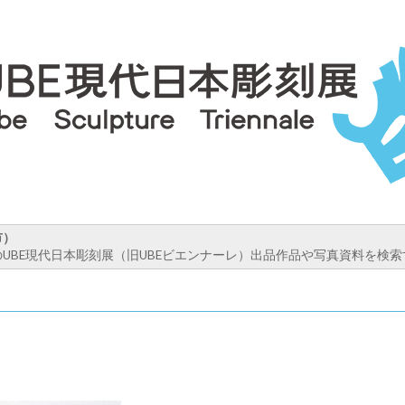
市）
UBE現代日本彫刻展（旧UBEビエンナーレ）出品作品や写真資料を検