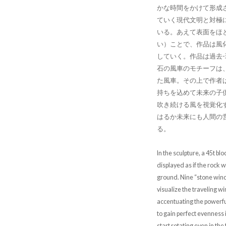
かな時間をかけて形成
ていく現代文明と対極
いる。あえて表面をほ
い）ことで、作品は風
していく。作品は過去-
石の風車のモチーフは
た風車。その上で作者
持ちを込めて未来の子
吹き続ける風を視覚化
はるか未来にも人間の
る。
In the sculpture, a 45t blo
displayed as if the rock w
ground. Nine “stone wind
visualize the traveling w
accentuating the powerfu
to gain perfect evenness i
start rotating even in the