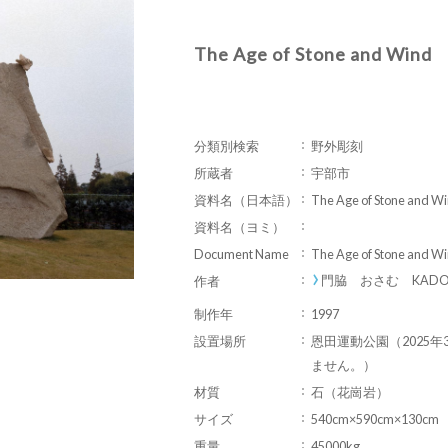
The Age of Stone and Wind
分類別検索
野外彫刻
所蔵者
宇部市
資料名（日本語）
The Age of Stone and W
資料名（ヨミ）
Document Name
The Age of Stone and W
門脇 おさむ KADOWA
作者
制作年
1997
設置場所
恩田運動公園（2025
ません。）
材質
石（花崗岩）
サイズ
540cm×590cm×130cm
重量
45000kg