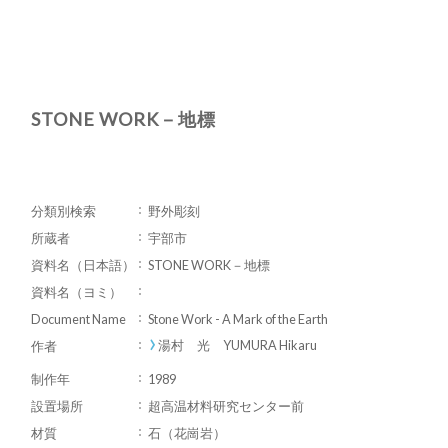
STONE WORK－地標
分類別検索
野外彫刻
所蔵者
宇部市
資料名（日本語）
STONE WORK－地標
資料名（ヨミ）
Document Name
Stone Work - A Mark of the Earth
湯村 光 YUMURA Hikaru
作者
制作年
1989
設置場所
超高温材料研究センター前
材質
石（花崗岩）