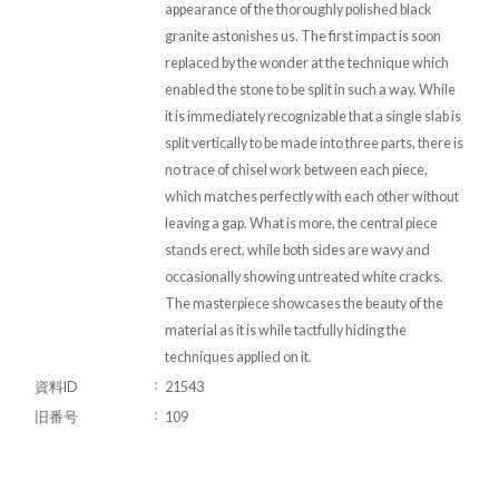
appearance of the thoroughly polished black
granite astonishes us. The first impact is soon
replaced by the wonder at the technique which
enabled the stone to be split in such a way. While
it is immediately recognizable that a single slab is
split vertically to be made into three parts, there is
no trace of chisel work between each piece,
which matches perfectly with each other without
leaving a gap. What is more, the central piece
stands erect, while both sides are wavy and
occasionally showing untreated white cracks.
The masterpiece showcases the beauty of the
material as it is while tactfully hiding the
techniques applied on it.
資料ID
21543
旧番号
109