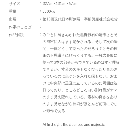
サイズ
327cm×131cm×67cm
重量
5500kg
出展
第13回現代日本彫刻展 宇部興産株式会社賞
作家のことば
作品解説
みごとに磨きぬかれた黒御影石の清潔さとそ
の威容に人はまず驚かされる。そして次の瞬
間、一体どうして割ったのだろう？とその技
術の不思議さにびっくりする。一枚岩を縦に
割って3本の部分からできているのはすぐ理解
できるが、寸分のスキもなくぴったり合わさ
っているのに矢ケンを入れた痕もない。おま
けに中央部は垂直に立っているのに両側は波
打っており、ところどころ白い割れ目がナマ
のまま見え隠れしている。素材の良さをあり
のまま見せながら技術がほとんど前面にでな
い秀作である。
At first sight, the cleansed and majestic