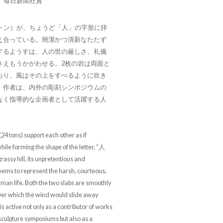
 毎日新聞社賞
4トン）が、ちょうど「人」の字形に拝
え合っている。簡潔かつ清新なたたず
するようすは、人の世の厳しさ、礼儀
さえもうかがわせる。2枚の岩は両面と
おり、風はその上をすべるように吹き
。作者は、内外の彫刻シンポジウムの
なく指導的な企画者として活躍する人
(24 tons) support each other as if
ile forming the shape of the letter, “人
rassy hill, its unpretentious and
ems to represent the harsh, courteous,
uman life. Both the two slabs are smoothly
over which the wind would slide away
 is active not only as a contributor of works
sculpture symposiums but also as a