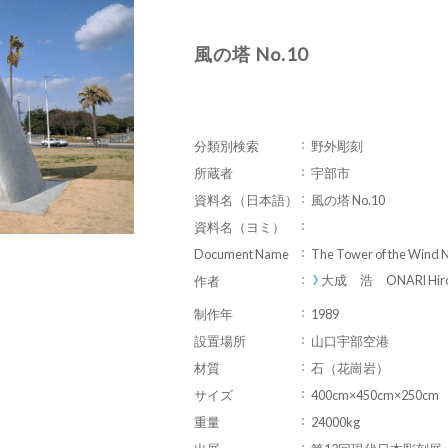
風の塔 No.10
分類別検索
野外彫刻
所蔵者
宇部市
資料名（日本語）
風の塔 No.10
資料名（ヨミ）
Document Name
The Tower of the Wind 
大成 浩 ONARI Hiro
作者
制作年
1989
設置場所
山口宇部空港
材質
石（花崗岩）
サイズ
400cm×450cm×250cm
重量
24000kg