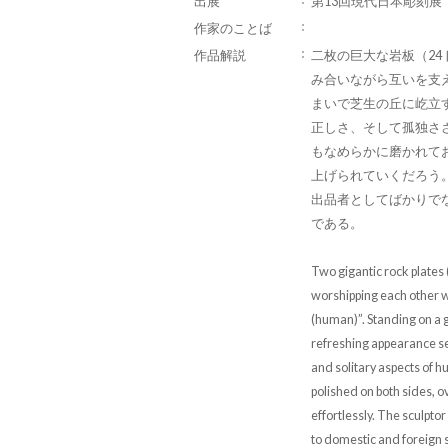
出展
第13回現代日本彫刻展
作家のことば
作品解説
二枚の巨大な岩板（2
み合いながら互いを支
まいで芝生の丘に屹立
正しさ、そして孤独さ
もなめらかに磨かれて
上げられていくだろう
出品者としてばかりで
である。
Two gigantic rock plates 
worshipping each other wh
(human)”. Standing on a g
refreshing appearance se
and solitary aspects of h
polished on both sides, 
effortlessly. The sculptor
to domestic and foreign 