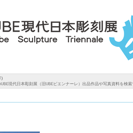
市）
UBE現代日本彫刻展（旧UBEビエンナーレ）出品作品や写真資料を検