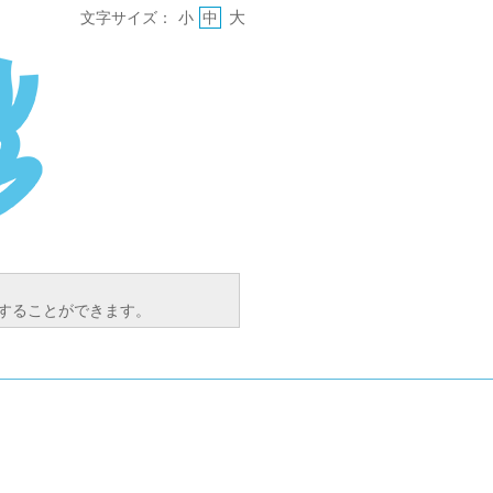
大
文字サイズ：
小
中
索することができます。