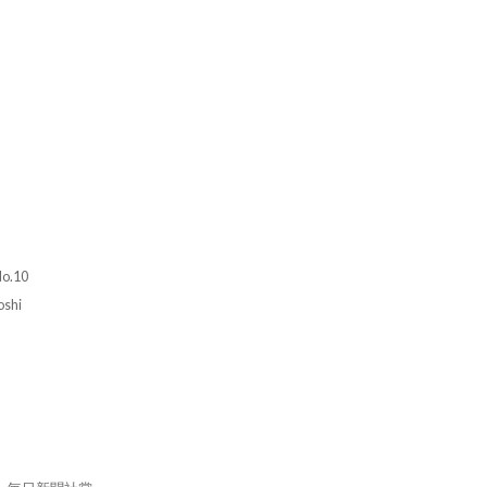
No.10
shi