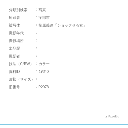
分類別検索
写真
所蔵者
宇部市
被写体
柳原義達「ショックせる女」
撮影年代
撮影場所
出品歴
撮影者
技法（C/BW）
カラー
資料ID
19340
形状（サイズ）
旧番号
P2078
PageTop