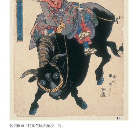
歌川国貞「時聖代民の賑ひ 商」