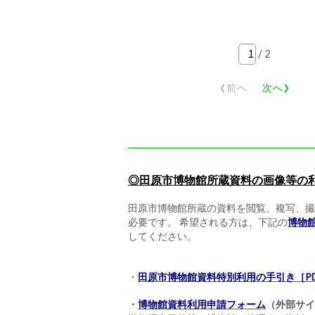
/
2
‹
›
前へ
次へ
◎田原市博物館所蔵資料の画像等の
田原市博物館所蔵の資料を閲覧、複写、撮
必要です。 希望される方は、下記の
博物
してください。
・
田原市博物館資料特別利用の手引き［PDF
・
博物館資料利用申請フォーム
（外部サイ