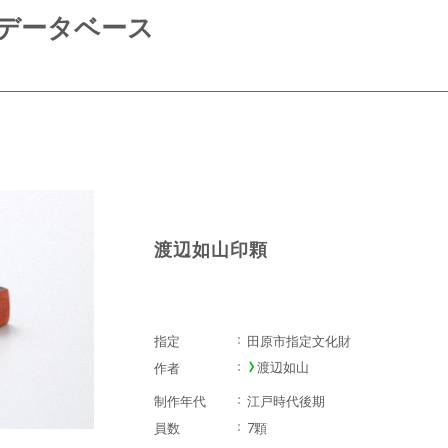
データベース
渡辺如山印顆
指定
田原市指定文化財
渡辺如山
作者
制作年代
江戸時代後期
員数
7顆