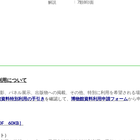
解説
7顆8印面
利用について
影、パネル展示、出版物への掲載、その他、特別に利用を希望される場
館資料特別利用の手引き
を確認して、
博物館資料利用申請フォーム
から
 60KB］
ト）