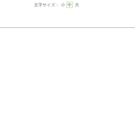
大
文字サイズ：
小
中