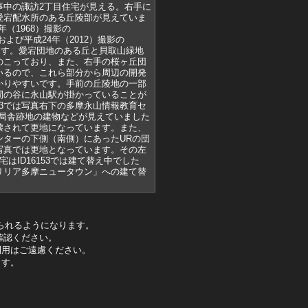
事中の諏訪2丁目住宅が見える。右手に
愛宕配水所のある丘陵部が見えていま
年（1968）撮影の
）、および平成24年（2012）撮影の
できます。愛宕団地のある丘と貝取山緑地
のこっており、また、右手の桜ヶ丘団
いるので、これら部分から周辺の開発
かりやすいです。手前の丘陵地の一部
間の谷に永山駅が掛かっていることが
153では写真右下の多摩永山情報教育セ
R局舎跡地の建物などが見えていました
壊されて更地になっています。また、
ンターの下側（南側）にあったURの団
写真では更地となっています。その左
はID16153では建て替え中でした
リリア多摩ニュータウン」への建て替
られるようになります。
確認ください。
利用はご遠慮ください。
ます。