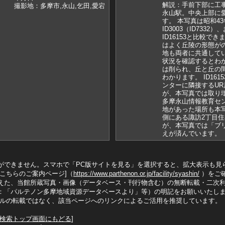
解説：手前下部に工
撮影地：多摩市,永山,乞田,愛宕
永山駅。中央上部に
す。 本写真は昭和43
ID3003（ID7332
ID16153と比較
はよく丘陵の形態が
地も両者に共通して
状況を確認するとわ
は削られ、丘と丘の
わかります。 ID16
ンターに隣接するU
が、本写真では取り
多摩永山情報教育セ
地があった場所も本
側にある諏訪2丁目住宅
が、本写真では「ブ
えが済んでいます。
ができません。スマホで「PC版サイトを見る」を選択すると、拡大表示も見
こちらのご案内ページ]（
https://www.parthenon.or.jp/facility/syashin/
）をご
えた、当館所蔵写真・画像（データベース・刊行物含む）の無断転載・二次
：「パルテノン多摩地域資源データベースより」等）の明記をお願いいたし
イルの転載ではなく、該当ページへのリンクによるご活用を推奨しています。
検索トップ画面にもどる
]