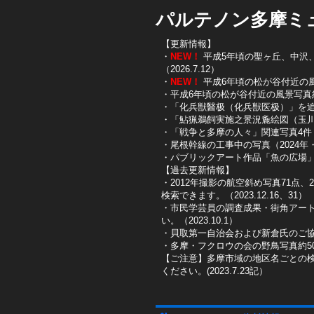
パルテノン多摩ミ
【更新情報】
・
NEW！
平成5年頃の聖ヶ丘、中沢、唐
（2026.7.12）
・
NEW！
平成6年頃の松が谷付近の風景写
・平成6年頃の松が谷付近の風景写真約10
・「化兵獣醫极（化兵獣医极）」を追加し
・「鮎猟鵜飼実施之景況麁絵図（玉川鮎
​・「戦争と多摩の人々」関連写真4件（
​・尾根幹線の工事中の写真（2024年・2
​・パブリックアート作品「魚の広場」を
【過去更新情報】
・2012年撮影の航空斜め写真71点、
検索できます。（2023.12.16、31）
​・市民学芸員の調査成果・街角アー
い。（2023.10.1）
・貝取第一自治会および新倉氏のご協
・多摩・フクロウの会の野鳥写真約50
【ご注意】多摩市域の地区名ごとの
ください。(2023.7.23記）