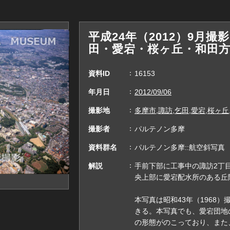
平成24年（2012）9月
田・愛宕・桜ヶ丘・和田
資料ID
16153
年月日
2012/09/06
撮影地
多摩市,諏訪,乞田,愛宕,桜ヶ丘
撮影者
パルテノン多摩
資料群名
パルテノン多摩::航空斜写真
解説
手前下部に工事中の諏訪2丁
央上部に愛宕配水所のある丘
本写真は昭和43年（1968）撮影
きる。本写真でも、愛宕団地
の形態がのこっており、また