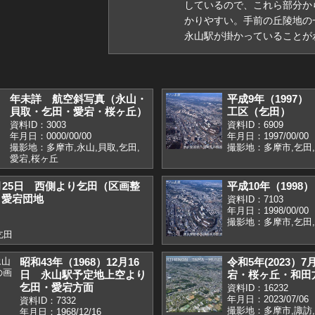
しているので、これら部分か
かりやすい。手前の丘陵地の
永山駅が掛かっていることが
年未詳 航空斜写真（永山・
平成9年（1997
貝取・乞田・愛宕・桜ヶ丘）
工区（乞田）
資料ID：3003
資料ID：6909
年月日：0000/00/00
年月日：1997/00/00
撮影地：多摩市,永山,貝取,乞田,
撮影地：多摩市,乞田
愛宕,桜ヶ丘
11月25日 西側より乞田（区画整
平成10年（199
と愛宕団地
資料ID：7103
年月日：1998/00/00
撮影地：多摩市,乞田,
乞田
昭和43年（1968）12月16
令和5年(2023
日 永山駅予定地上空より
宕・桜ヶ丘・和田
乞田・愛宕方面
資料ID：16232
年月日：2023/07/06
資料ID：7332
撮影地：多摩市,諏訪,
年月日：1968/12/16