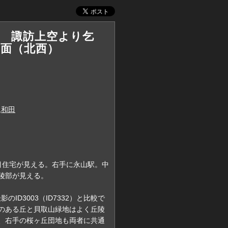
撮影 諏訪上空より乞
方面（北西）
,和田
目住宅が見える。右手に永山駅。中
陵部が見える。
のID3003（ID7332）と比較で
のある丘と貝取山緑地はよく丘陵
、右手の桜ヶ丘団地も両者に共通