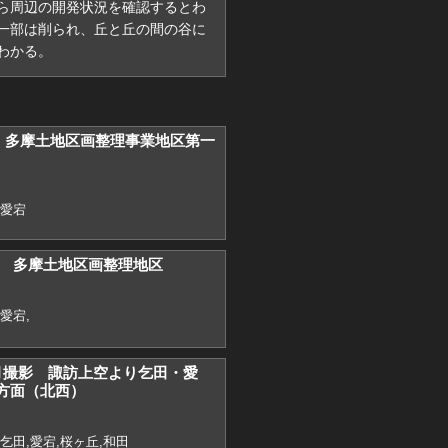
ら周辺の開発状況を確認するとわ
一部は削られ、丘と丘の間の谷に
わかる。
） 多摩土地区画整理事業地区第一
,愛宕
8） 多摩土地区画整理地区
愛宕,
）7月撮影 諏訪上空より乞田・愛
方面（北西）
乞田,愛宕,桜ヶ丘,和田