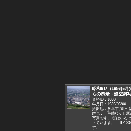
昭和61年(1986
らの風景（航空斜
資料ID：1008
年月日：1986/05/00
撮影地：多摩市,関戸,
解説： 聖蹟桜ヶ丘駅
写真です。 ①はいろ
っています。 ID10
す。