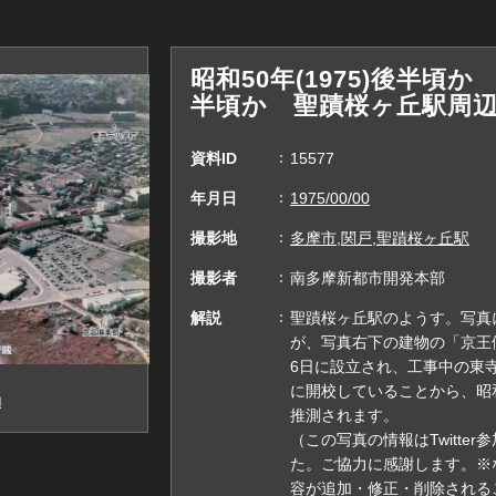
昭和50年(1975)後半頃か 
半頃か 聖蹟桜ヶ丘駅周
資料ID
15577
年月日
1975/00/00
撮影地
多摩市,関戸,聖蹟桜ヶ丘駅
撮影者
南多摩新都市開発本部
解説
聖蹟桜ヶ丘駅のようす。写真
が、写真右下の建物の「京王倶
6日に設立され、工事中の東寺
に開校していることから、昭和
辺
推測されます。
（この写真の情報はTwitte
た。ご協力に感謝します。※
容が追加・修正・削除されること