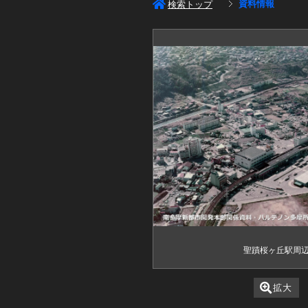
資料情報
検索トップ
聖蹟桜ヶ丘駅周
拡大