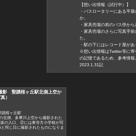
【想い出情報（試行中）】
・バスロータリーにある平屋
か。
・家具売場の前のバス停から
・家具売場のさらに写真手前
た。
・駅の下にはレコード屋があ
※想い出情報はTwitter等
の記憶であるため、参考情報
2023.1.31記
)5月撮影 聖蹟桜ヶ丘駅北側上空か
写真）
聖蹟桜ヶ丘駅
の北側、多摩川上空から撮影された
は坂の入口、②には東寺方小学校が写
05と同じ日に撮影されたものになりま