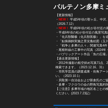
パルテノン多摩ミ
【更新情報】
・
NEW！
平成5年頃の聖ヶ丘、中沢、唐
（2026.7.12）
・
NEW！
平成6年頃の松が谷付近の風景写
・平成6年頃の松が谷付近の風景写真約10
・「化兵獣醫极（化兵獣医极）」を追加し
・「鮎猟鵜飼実施之景況麁絵図（玉川鮎
​・「戦争と多摩の人々」関連写真4件（
​・尾根幹線の工事中の写真（2024年・2
​・パブリックアート作品「魚の広場」を
【過去更新情報】
・2012年撮影の航空斜め写真71点、
検索できます。（2023.12.16、31）
​・市民学芸員の調査成果・街角アー
い。（2023.10.1）
・貝取第一自治会および新倉氏のご協
・多摩・フクロウの会の野鳥写真約50
【ご注意】多摩市域の地区名ごとの
ください。(2023.7.23記）