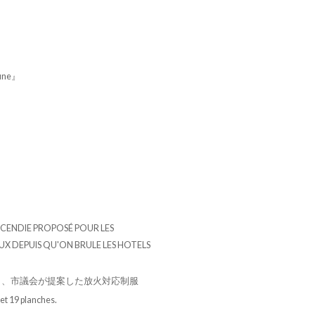
mune』
CENDIE PROPOSÉ POUR LES
UX DEPUIS QU'ON BRULE LES HOTELS
と、市議会が提案した放火対応制服
et 19 planches.