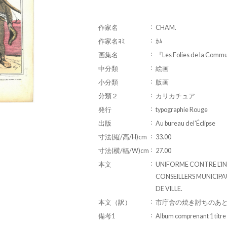
作家名
CHAM.
作家名ﾖﾐ
ｶﾑ
画集名
『Les Folies de la Com
中分類
絵画
小分類
版画
分類２
カリカチュア
発行
typographie Rouge
出版
Au bureau del'Éclipse
寸法(縦/高/H)cm
33.00
寸法(横/幅/W)cm
27.00
本文
UNIFORME CONTRE L'IN
CONSEILLERS MUNICIPA
DE VILLE.
本文（訳）
市庁舎の焼き討ちのあ
備考1
Album comprenant 1 titre 