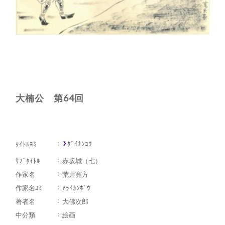
大楠公 第64回
ﾀﾞｲﾅﾝｺｳ
ﾀｲﾄﾙﾖﾐ
ｻﾌﾞﾀｲﾄﾙ
赤坂城（七）
作家名
荒井寛方
作家名ﾖﾐ
ｱﾗｲｶﾝﾎﾟｳ
著者名
大佛次郎
中分類
絵画