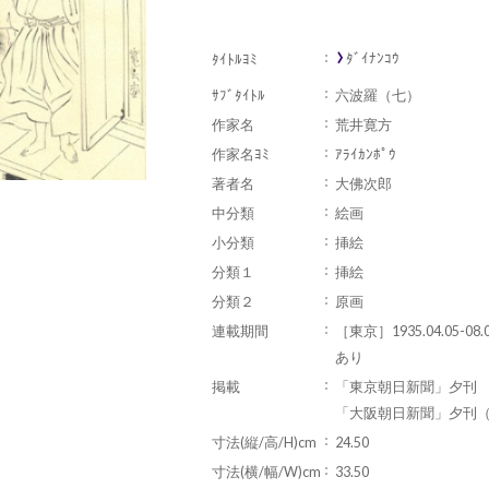
ﾀﾞｲﾅﾝｺｳ
ﾀｲﾄﾙﾖﾐ
ｻﾌﾞﾀｲﾄﾙ
六波羅（七）
作家名
荒井寛方
作家名ﾖﾐ
ｱﾗｲｶﾝﾎﾟｳ
著者名
大佛次郎
中分類
絵画
小分類
挿絵
分類１
挿絵
分類２
原画
連載期間
［東京］1935.04.05-08
あり
掲載
「東京朝日新聞」夕刊
「大阪朝日新聞」夕刊（1
寸法(縦/高/H)cm
24.50
寸法(横/幅/W)cm
33.50