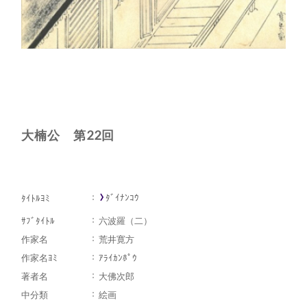
大楠公 第22回
ﾀﾞｲﾅﾝｺｳ
ﾀｲﾄﾙﾖﾐ
ｻﾌﾞﾀｲﾄﾙ
六波羅（二）
作家名
荒井寛方
作家名ﾖﾐ
ｱﾗｲｶﾝﾎﾟｳ
著者名
大佛次郎
中分類
絵画