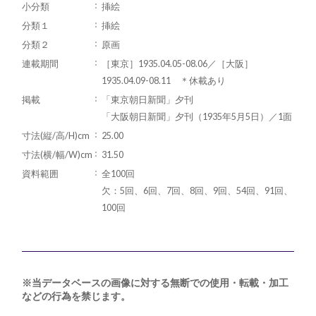
小分類
挿絵
分類１
挿絵
分類２
原画
連載期間
［東京］1935.04.05-08.06／［大阪］
1935.04.09-08.11 ＊休載あり
掲載
「東京朝日新聞」夕刊
「大阪朝日新聞」夕刊（1935年5月5日）／1面
寸法(縦/高/H)cm
25.00
寸法(横/幅/W)cm
31.50
資料範囲
全100回
欠：5回、6回、7回、8回、9回、54回、91回、
100回
※当データベースの画像に対する無断での使用・転載・加工
などの行為を禁じます。