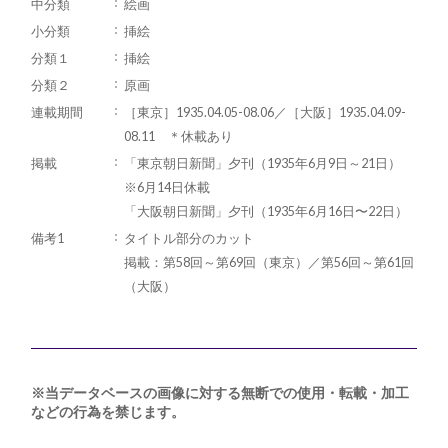
中分類
絵画
小分類
挿絵
分類１
挿絵
分類２
原画
連載期間
［東京］1935.04.05-08.06／［大阪］1935.04.09-
08.11 ＊休載あり
掲載
「東京朝日新聞」夕刊（1935年6月9日～21日）
※6月14日休載
「大阪朝日新聞」夕刊（1935年6月16日〜22日）
備考1
タイトル部分のカット
掲載：第58回～第69回（東京）／第56回～第61回
（大阪）
※当データベースの画像に対する無断での使用・転載・加工
などの行為を禁じます。