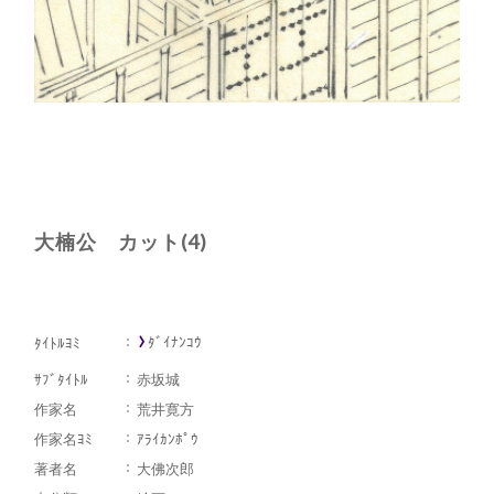
大楠公 カット(4)
ﾀﾞｲﾅﾝｺｳ
ﾀｲﾄﾙﾖﾐ
ｻﾌﾞﾀｲﾄﾙ
赤坂城
作家名
荒井寛方
作家名ﾖﾐ
ｱﾗｲｶﾝﾎﾟｳ
著者名
大佛次郎