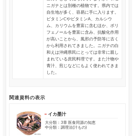
ニガナとは別種の植物です。県内では
自生地が多く、容易に手に入ります。
ビタミンCやビタミンA、カルシウ
ム、カリウムを豊富に含むほか、ポリ
フェノールを豊富に含み、抗酸化作用
が高いことから、風邪の予防等に古く
から利用されてきました。ニガナの白
和えは沖縄県民にとっては非常に親し
まれている庶民料理です。また汁物や
青汁、煎じなどにもよく使われてきま
した。
関連資料の表示
イカ墨汁
大分類：3章 医食同源の知恵
中分類：調理法(汁もの)