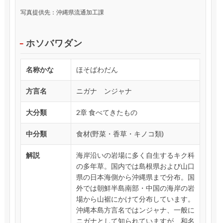
写真提供先：沖縄県流通加工課
ホソバワダン
名称かな
ほそばわだん
方言名
ニガナ ンジャナ
大分類
2章 食べてきたもの
中分類
食材(野菜・香草・キノコ類)
解説
海岸沿いの岩場に多く自生するキク科
の多年草。国内では島根県および山口
県の日本海側から沖縄県まで分布。国
外では朝鮮半島南部・中国の海岸の岩
場から山裾にかけて分布しています。
沖縄本島方言名ではンジャナ、一般に
ニガナとして知られていますが、和名