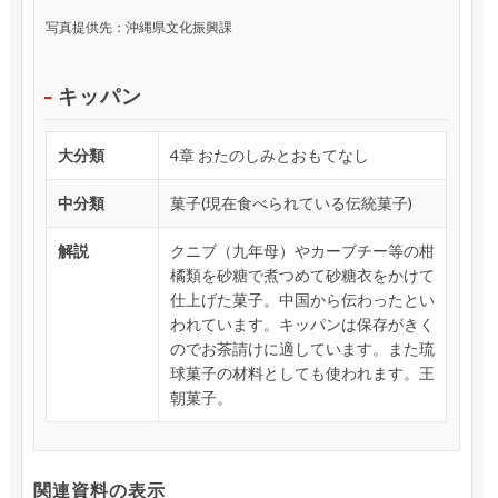
写真提供先：沖縄県文化振興課
キッパン
大分類
4章 おたのしみとおもてなし
中分類
菓子(現在食べられている伝統菓子)
解説
クニブ（九年母）やカーブチー等の柑
橘類を砂糖で煮つめて砂糖衣をかけて
仕上げた菓子。中国から伝わったとい
われています。キッパンは保存がきく
のでお茶請けに適しています。また琉
球菓子の材料としても使われます。王
朝菓子。
関連資料の表示