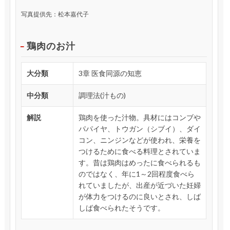
写真提供先：松本嘉代子
鶏肉のお汁
大分類
3章 医食同源の知恵
中分類
調理法(汁もの)
解説
鶏肉を使った汁物。具材にはコンブや
パパイヤ、トウガン（シブイ）、ダイ
コン、ニンジンなどが使われ、栄養を
つけるために食べる料理とされていま
す。昔は鶏肉はめったに食べられるも
のではなく、年に1～2回程度食べら
れていましたが、出産が近づいた妊婦
が体力をつけるのに良いとされ、しば
しば食べられたそうです。